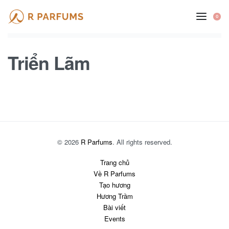
Skip
to
0
OP
CA
content
Triển Lãm
© 2026
R Parfums
. All rights reserved.
Trang chủ
Về R Parfums
Tạo hương
Hương Trầm
Bài viết
Events