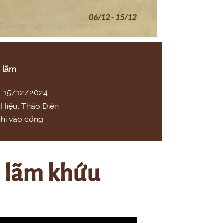
n lãm
 – 15/12/2024
Hiệu, Thảo Điền
phí vào cổng
ển lãm khứu