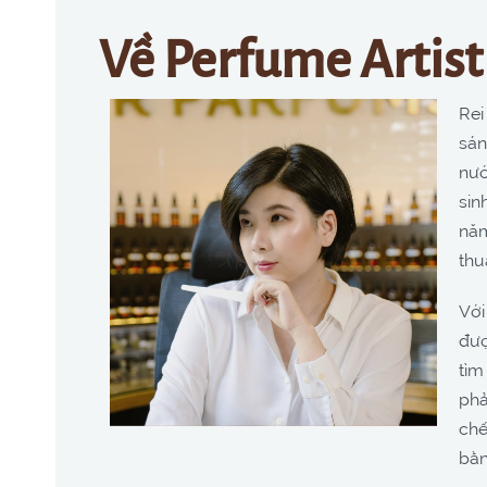
Về Perfume Artis
Rei
sán
nướ
sin
năm
thu
Với
đượ
tìm
phả
chế
bằn