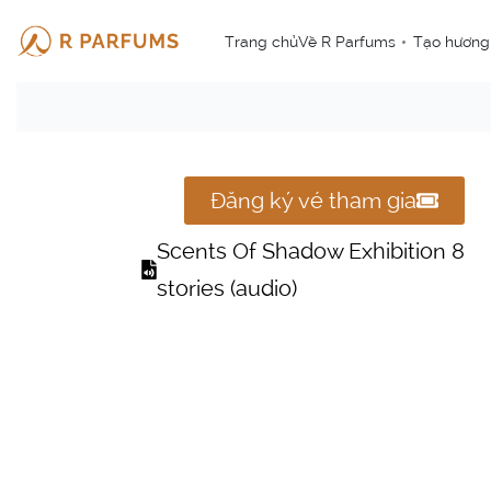
Trang chủ
Về R Parfums
Tạo hương
Đăng ký vé tham gia
Scents Of Shadow Exhibition 8
stories (audio)