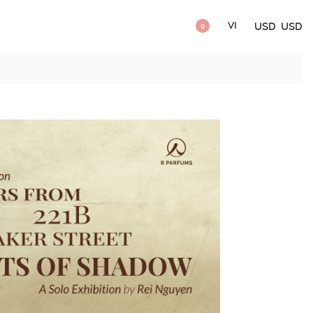
VI
USD
USD
0