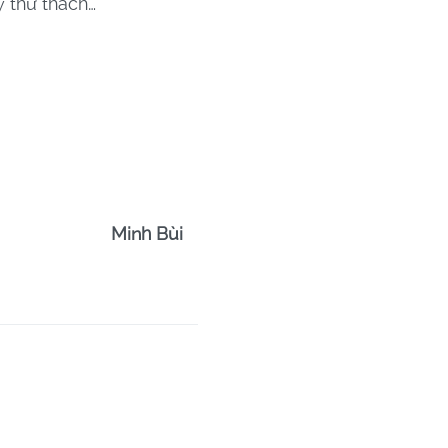
y thử thách…
Minh Bùi