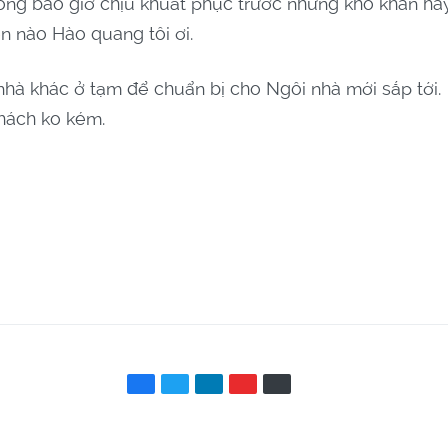
hông bao giờ chịu khuất phục trước những khó khăn ha
n nào Hào quang tôi ơi.
hà khác ở tạm để chuẩn bị cho Ngôi nhà mới sắp tới.
thách ko kém.