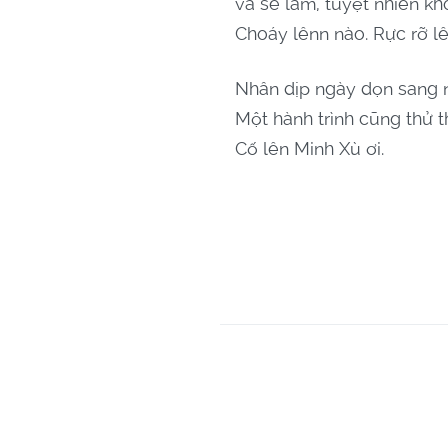
và sẽ làm, tuyệt nhiên k
Choáy lênn nào. Rực rỡ lê
Nhân dịp ngày dọn sang n
Một hành trình cũng thử 
Cố lên Minh Xù ơi.