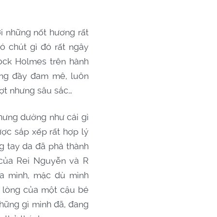
i những nốt hương rất
 chút gì đó rất ngây
lock Holmes trên hành
cũng đầy đam mê, luôn
hợt nhưng sâu sắc…
hưng dường như cái gì
ược sắp xếp rất hợp lý
g tay da đã phá thành
y của Rei Nguyễn và R
ủa mình, mặc dù mình
g lòng của một cậu bé
những gì mình đã, đang