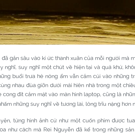
đã gắn sâu vào kí ức thanh xuân của mỗi người mà mỗ
uy nghĩ, suy nghĩ một chút về hiện tại và quá khứ, kh
 những buổi trưa hè nóng ẩm vẫn cắm cúi vào những t
cùng nhau đùa giỡn dưới mái hiên nhà trong một chiề
e cong đít cắm mặt vào màn hình laptop, cũng là nhữ
hấm những suy nghĩ về tương lai, lòng trĩu nặng hơn
yện, từng hình ảnh cứ như một cuốn phim được tua 
oa như cách mà Rei Nguyễn đã kể trong những sả