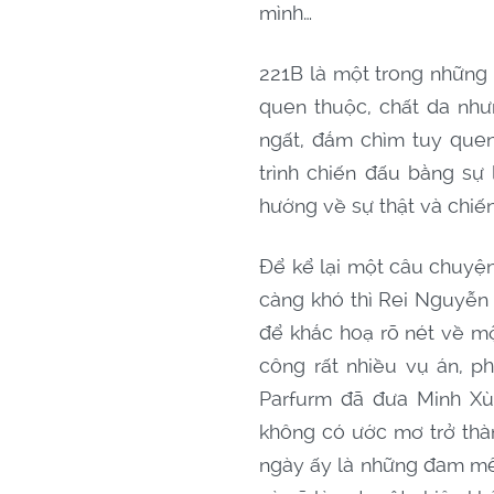
mình…
221B là một trong những
quen thuộc, chất da như
ngất, đắm chìm tuy quen
trình chiến đấu bằng sự
hướng về sự thật và chiế
Để kể lại một câu chuyện
càng khó thì Rei Nguyễn 
để khắc hoạ rõ nét về m
công rất nhiều vụ án, p
Parfurm đã đưa Minh Xù
không có ước mơ trở thàn
ngày ấy là những đam mê,