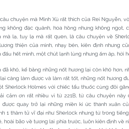
 câu chuyện mà Minh Xù rất thích của Rei Nguyễn, vớ
ng không đặc quánh, hoa hồng nhưng không ngọt, có
 mà lạ, tuy lạ mà rất quen, là câu chuyện về Sher
 lương thiện của mình, nhạy bén, kiên định nhưng 
n đấu hết mình, một chút lạnh lùng nhưng ấm áp, hời 
 đã khó, kể bằng những nốt hương lại còn khó hơn, n
lại càng làm được và làm rất tốt, những nốt hương đ
ột Sherlock Holmes với chiếc tẩu thuốc cùng đôi găn
hải cảm ơn rất nhiều vì từ 221B, từ câu chuyện nà
 được quay trở lại những miền kí ức thanh xuân c
h 1 thám tử vĩ đại như Sherlock nhưng từ trong tiến
 hoài bão về tương lai phía trước, luôn kiên định về 