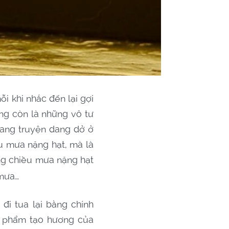
i khi nhắc đến lại gợi
ông còn là những vô tư
rang truyện dang dở ở
u mưa nặng hạt, mà là
ng chiều mưa nặng hạt
 mưa…
đi tua lại bằng chính
n phẩm tạo hương của