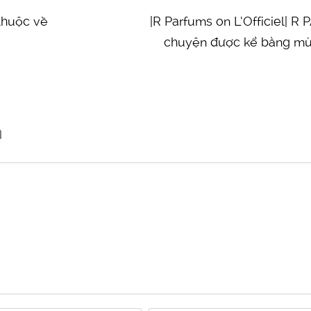
thuộc về
|R Parfums on L’Officiel|
chuyện được kể bằng mù
n