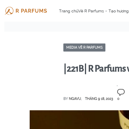
Trang chủ
Về R Parfums
Tạo hương
MEDIA VỀ R PARFUMS
|221B| R Parfums 
BY
NGAVU
THÁNG 9 18, 2023
0