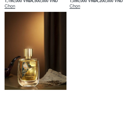
1,190,000
VND
4,500,000
VND
1,090,000
VND
4,200,000
VND
Chọn
Chọn
NEW
221B
Đọc tiếp