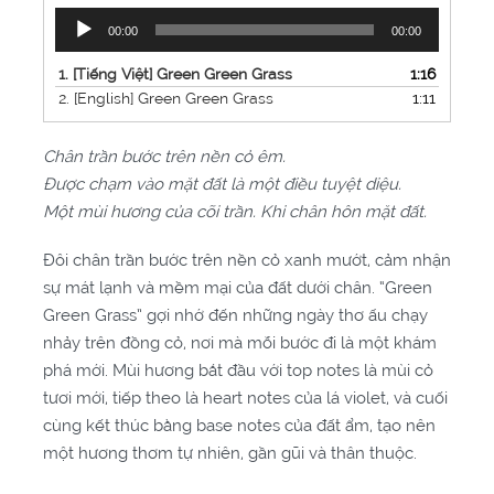
Trình
00:00
00:00
phát
âm
1.
[Tiếng Việt] Green Green Grass
1:16
thanh
2.
[English] Green Green Grass
1:11
Chân trần bước trên nền cỏ êm.
Được chạm vào mặt đất là một điều tuyệt diệu.
Một mùi hương của cõi trần. Khi chân hôn mặt đất.
Đôi chân trần bước trên nền cỏ xanh mướt, cảm nhận
sự mát lạnh và mềm mại của đất dưới chân. “Green
Green Grass” gợi nhớ đến những ngày thơ ấu chạy
nhảy trên đồng cỏ, nơi mà mỗi bước đi là một khám
phá mới. Mùi hương bắt đầu với top notes là mùi cỏ
tươi mới, tiếp theo là heart notes của lá violet, và cuối
cùng kết thúc bằng base notes của đất ẩm, tạo nên
một hương thơm tự nhiên, gần gũi và thân thuộc.