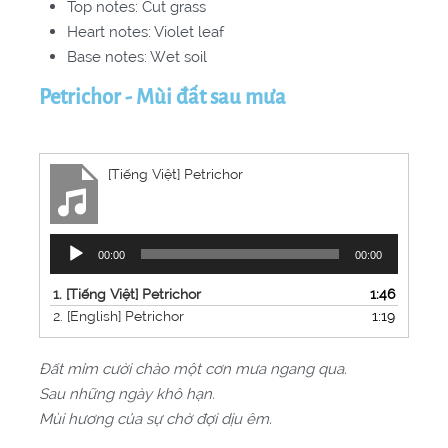
Top notes: Cut grass
Heart notes: Violet leaf
Base notes: Wet soil
Petrichor - Mùi đất sau mưa
[Tiếng Việt] Petrichor
Trình
00:00
00:00
phát
âm
1.
[Tiếng Việt] Petrichor
1:46
thanh
2.
[English] Petrichor
1:19
Đất mỉm cười chào một cơn mưa ngang qua.
Sau những ngày khô hạn.
Mùi hương của sự chờ đợi dịu êm.