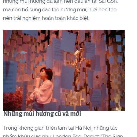
những mùi hương đã làm nên dấu ấn tại Sài Gòn,
mà còn bổ sung các tạo hương mới, hứa hẹn tạo
nên trải nghiệm hoàn toàn khác biệt.
Những mùi hương cũ và mới
Trong không gian triển lãm tại Hà Nội, những tác
phẩm khứu giác như London Fog, Depict “The Sign