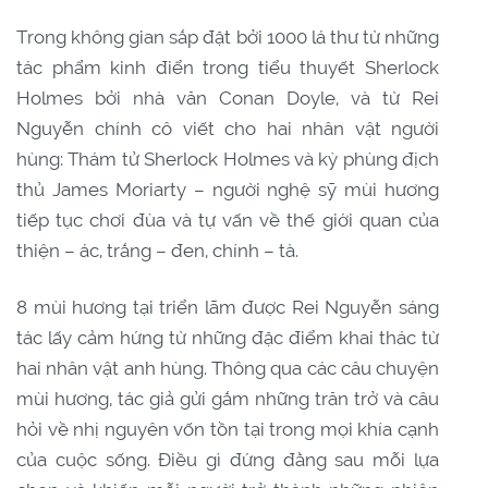
Trong không gian sắp đặt bởi 1000 lá thư từ những
tác phẩm kinh điển trong tiểu thuyết Sherlock
Holmes bởi nhà văn Conan Doyle, và từ Rei
Nguyễn chính cô viết cho hai nhân vật người
hùng: Thám tử Sherlock Holmes và kỳ phùng địch
thủ James Moriarty – người nghệ sỹ mùi hương
tiếp tục chơi đùa và tự vấn về thế giới quan của
thiện – ác, trắng – đen, chính – tà.
8 mùi hương tại triển lãm được Rei Nguyễn sáng
tác lấy cảm hứng từ những đặc điểm khai thác từ
hai nhân vật anh hùng. Thông qua các câu chuyện
mùi hương, tác giả gửi gắm những trăn trở và câu
hỏi về nhị nguyên vốn tồn tại trong mọi khía cạnh
của cuộc sống. Điều gì đứng đằng sau mỗi lựa