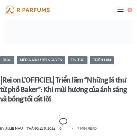
0
BLOG
MEDIA ABOU REI NGUYEN
TIN TỨC
TRIỂN LÃM
|Rei on L’OFFICIEL| Triển lãm “Những lá thư
từ phố Baker”: Khi mùi hương của ánh sáng
và bóng tối cất lời
BY
JULIE NHƯ
THÁNG 12 8, 2024
0
7 MIN READ