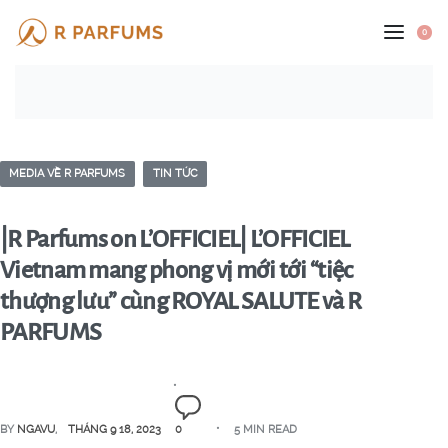
0
MEDIA VỀ R PARFUMS
TIN TỨC
|R Parfums on L’OFFICIEL| L’OFFICIEL
Vietnam mang phong vị mới tới “tiệc
thượng lưu” cùng ROYAL SALUTE và R
PARFUMS
BY
NGAVU
THÁNG 9 18, 2023
0
5 MIN READ