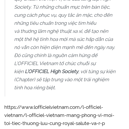
Society. Từ những chuẩn mực trên bàn tiệc,
cung cách phục vụ, quy tắc ăn mặc, cho đến
những tiêu chuẩn trong việc tìm hiểu
và thưởng lãm nghệ thuật xa xỉ, để tạo nên
một thế hệ tinh hoa mới mà sức hấp dẫn của
nó vẫn còn hiện diện mạnh mẽ đến ngày nay.
Đó cũng chính là nguồn cảm hứng để
L’OFFICIEL Vietnam tổ chức chuỗi sự
kiện
L’OFFICIEL High Society
, với từng sự kiện
(Chapter) sẽ tập trung vào một trải nghiệm
tinh hoa riêng biệt.
https://www.lofficielvietnam.com/l-officiel-
vietnam/l-officiel-vietnam-mang-phong-vi-moi-
toi-tiec-thuong-luu-cung-royal-salute-va-r-p