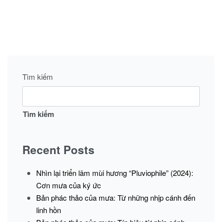
BY
LÃM
REI
MÙI
NGUYỄN
HƯƠNG
PLUVIOPHILE
–
KẺ
YÊU
Tìm kiếm
MƯA
A
SOLO
EXHIBITION
Tìm kiếm
BY
REI
NGUYỄN
Recent Posts
Nhìn lại triển lãm mùi hương “Pluviophile” (2024):
Cơn mưa của ký ức
Bản phác thảo của mưa: Từ những nhịp cánh đến
linh hồn