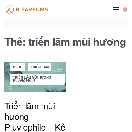
Skip
to
0
OP
CA
content
Thẻ:
triển lãm mùi hương
Posted
BLOG
TRIỂN LÃM
in
TRIỂN LÃM MÙI HƯƠNG
PLUVIOPHILE
Triển lãm mùi
hương
Pluviophile – Kẻ