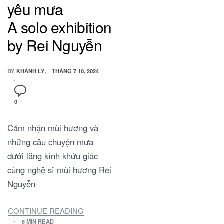
yêu mưa
A solo exhibition
by Rei Nguyễn
BY
KHÁNH LY
THÁNG 7 10, 2024
ON
0
TRIỂN
LÃM
Cảm nhận mùi hương và
MÙI
HƯƠNG
những câu chuyện mưa
PLUVIOPHILE
dưới lăng kính khứu giác
–
KẺ
cùng nghệ sĩ mùi hương Rei
YÊU
Nguyễn
MƯA
A
SOLO
CONTINUE READING
TRIỂN
EXHIBITION
6 MIN READ