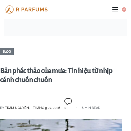
0
BLOG
Bản phác thảo của mưa: Tín hiệu từ nhịp
cánh chuồn chuồn
BY
TRÂM NGUYỄN
THÁNG 5 27, 2026
0
6 MIN READ