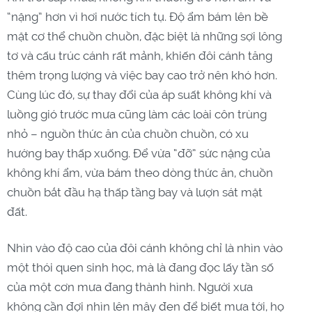
“nặng” hơn vì hơi nước tích tụ. Độ ẩm bám lên bề
mặt cơ thể chuồn chuồn, đặc biệt là những sợi lông
tơ và cấu trúc cánh rất mảnh, khiến đôi cánh tăng
thêm trọng lượng và việc bay cao trở nên khó hơn.
Cùng lúc đó, sự thay đổi của áp suất không khí và
luồng gió trước mưa cũng làm các loài côn trùng
nhỏ – nguồn thức ăn của chuồn chuồn, có xu
hướng bay thấp xuống. Để vừa “đỡ” sức nặng của
không khí ẩm, vừa bám theo dòng thức ăn, chuồn
chuồn bắt đầu hạ thấp tầng bay và lượn sát mặt
đất.
Nhìn vào độ cao của đôi cánh không chỉ là nhìn vào
một thói quen sinh học, mà là đang đọc lấy tần số
của một cơn mưa đang thành hình. Người xưa
không cần đợi nhìn lên mây đen để biết mưa tới, họ