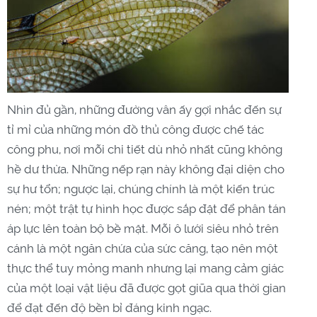
Nhìn đủ gần, những đường vân ấy gợi nhắc đến sự
tỉ mỉ của những món đồ thủ công được chế tác
công phu, nơi mỗi chi tiết dù nhỏ nhất cũng không
hề dư thừa. Những nếp rạn này không đại diện cho
sự hư tổn; ngược lại, chúng chính là một kiến trúc
nén; một trật tự hình học được sắp đặt để phân tán
áp lực lên toàn bộ bề mặt. Mỗi ô lưới siêu nhỏ trên
cánh là một ngăn chứa của sức căng, tạo nên một
thực thể tuy mỏng manh nhưng lại mang cảm giác
của một loại vật liệu đã được gọt giũa qua thời gian
để đạt đến độ bền bỉ đáng kinh ngạc.