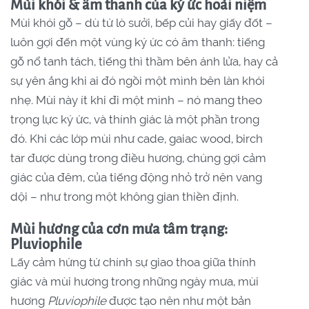
Mùi khói & âm thanh của ký ức hoài niệm
Mùi khói gỗ – dù từ lò sưởi, bếp củi hay giấy đốt –
luôn gợi đến một vùng ký ức có âm thanh: tiếng
gỗ nổ tanh tách, tiếng thì thầm bên ánh lửa, hay cả
sự yên ắng khi ai đó ngồi một mình bên làn khói
nhẹ. Mùi này ít khi đi một mình – nó mang theo
trọng lực ký ức, và thính giác là một phần trong
đó. Khi các lớp mùi như cade, gaiac wood, birch
tar được dùng trong điều hương, chúng gợi cảm
giác của đêm, của tiếng động nhỏ trở nên vang
dội – như trong một không gian thiền định.
Mùi hương của cơn mưa tâm trạng:
Pluviophile
Lấy cảm hứng từ chính sự giao thoa giữa thính
giác và mùi hương trong những ngày mưa, mùi
hương
Pluviophile
được tạo nên như một bản