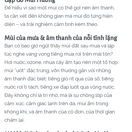
Gặp Gỡ Mùi Hương
Để hiểu vì sao một mùi có thể gợi nên âm thanh,
ta cần xét đến không gian mà mùi đó từng hiện
diện – và trải nghiệm cảm tính kèm theo.
Mùi của mưa & âm thanh của nỗi tĩnh lặng
Bạn có bao giờ ngửi thấy mùi đất sau mưa và lập
tức nghe vang vọng tiếng mưa rơi trên mái tôn?
Hơi nước, ozone, nhựa cây ẩm tạo nên một tổ hợp
mùi “ướt” đặc trưng, vốn thường gắn với những
âm thanh đặc biệt: tiếng gió rít qua cửa sổ, tiếng
nước rơi tí tách, tiếng xe đạp lướt qua vũng nước.
Đây không chỉ là trí nhớ, mà là sự chồng lớp của
cảm xúc: cảm giác lạnh trên da, mùi ẩm trong
không khí, và âm thanh của cô đơn, của thời gian
chậm lại.