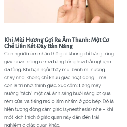
Khi Mùi Hương Gợi Ra Âm Thanh: Một Cơ
Chế Liên Kết Đầy Bản Năng
Con người cảm nhận thế giới không chỉ bằng từng
giác quan riêng rẽ mà bằng tổng hòa trải nghiệm
đa tầng. Khi bạn ngửi thấy mùi bánh mì nướng
cháy nhẹ, không chỉ khứu giác hoạt động – mà
còn là trí nhớ, thính giác, xúc cảm: tiếng máy
nướng “tách” một cái, ánh sáng buổi sáng lọt qua
rèm cửa, và tiếng radio lẩm nhẩm ở góc bếp. Đó là
hiện tượng đồng cảm giác (synesthesia) nhẹ – khi
một kích thích ở giác quan này dẫn đến trải
nghiệm ở giác quan khác.