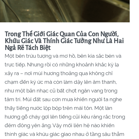
Trong Thế Giới Giác Quan Của Con Người,
Khứu Giác Và Thính Giác Tưởng Như Là Hai
Ngả Rẽ Tách Biệt
Một bên trừu tượng và mơ hồ, bên kia sắc bén và
trực tiếp. Nhưng rồi có những khoảnh khắc kỳ lạ
xảy ra – nơi mùi hương thoảng qua không chỉ
chạm đến ký ức mà còn làm dậy lên âm thanh,
như một bản nhạc cũ bất chợt ngân vang trong
tâm trí. Mùi đất sau cơn mưa khiến người ta nghe
thấy tiếng nước lộp bộp trên mái tôn. Một làn
hương gỗ cháy gợi lên tiếng củi kêu răng rắc trong
đêm đông yên ắng. Vậy mối liên hệ nào khiến
thính giác và khứu giác giao nhau ở tầng sâu thẳm