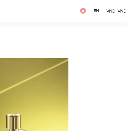
EN
VND
VND
0