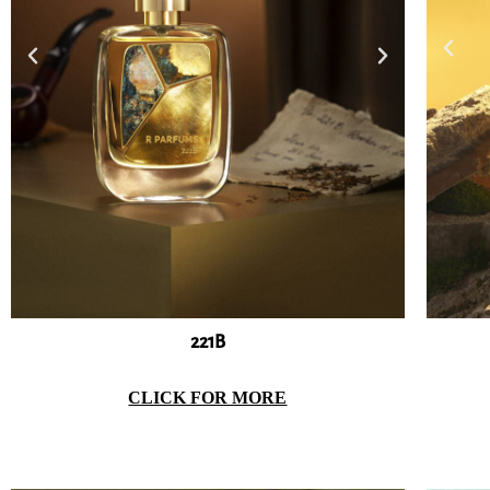
Béton Chaud
221B
CLICK FOR MORE