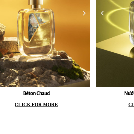
B
Eau De Hajime
Béton Chaud
Nước
221B
CLICK FOR MORE
C