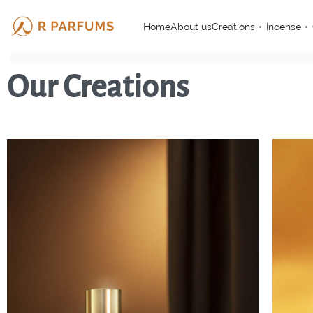
Home
About us
Creations
Incense
Our Creations