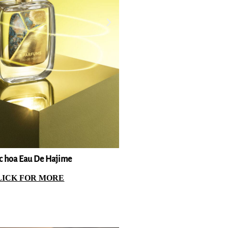
éton Chaud
221B
 hoa Eau De Hajime
Béton Chaud
221B
Eau De Haj
LICK FOR MORE